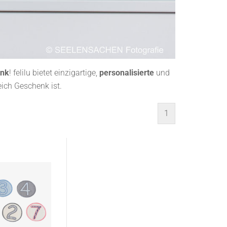
enk
! felilu bietet einzigartige,
personalisierte
und
eich Geschenk ist.
1