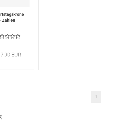
rtstagskrone
- Zahlen
 7,90 EUR
1
3
)