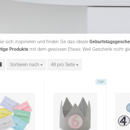
ie sich inspirieren und finden Sie das ideale
Geburtstagsgesch
tige Produkte
mit dem gewissen Etwas: Weil Geschenk nicht gl
Sortieren nach
Sortieren nach
48 pro Seite
pro Seite
TOP