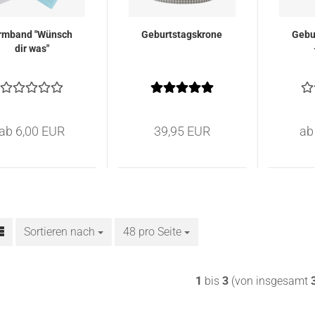
rmband "Wünsch
Geburtstagskrone
Gebu
dir was"
ab 6,00 EUR
39,95 EUR
ab
Sortieren nach
Sortieren nach
48 pro Seite
pro Seite
1
bis
3
(von insgesamt