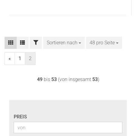
FILTER
Sortieren nach
Sortieren nach
48 pro Seite
pro Seite
«
1
2
49
bis
53
(von insgesamt
53
)
PREIS
PREIS
Preis bis