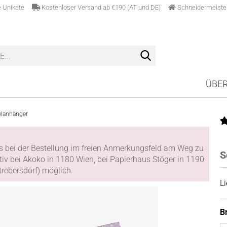
lle Unikate
Kostenloser Versand ab €190 (AT und DE)
Schneidermeiste
Suche...
ÜBER
elanhänger
its bei der Bestellung im freien Anmerkungsfeld am Weg zu
S
tiv bei Akoko in 1180 Wien, bei Papierhaus Stöger in 1190
rebersdorf) möglich.
Li
Br