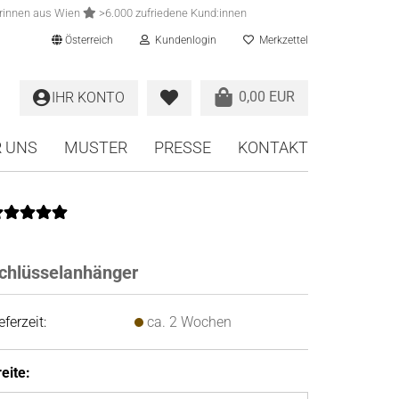
rinnen aus Wien
>6.000 zufriedene Kund:innen
Österreich
Kundenlogin
Merkzettel
0,00 EUR
IHR KONTO
 UNS
MUSTER
PRESSE
KONTAKT
chlüsselanhänger
eferzeit:
ca. 2 Wochen
eite: