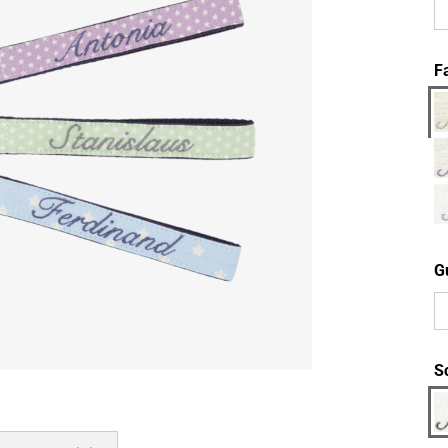
F
G
Sc