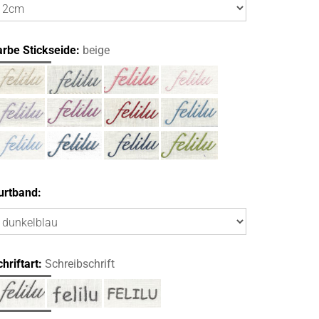
arbe Stickseide:
beige
urtband:
hriftart:
Schreibschrift