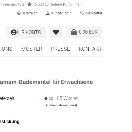
rinnen aus Wien
>6.000 zufriedene Kund:innen
Österreich
Kundenlogin
Merkzettel
0,00 EUR
IHR KONTO
 UNS
MUSTER
PRESSE
KONTAKT
amam-Bademantel für Erwachsene
eferzeit:
ca. 1,5 Woche
(Ausland abweichend)
estickung: