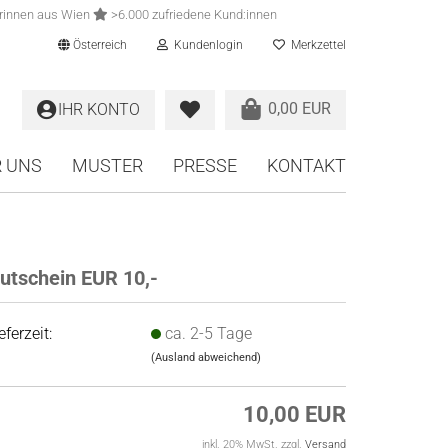
rinnen aus Wien
>6.000 zufriedene Kund:innen
Österreich
Kundenlogin
Merkzettel
0,00 EUR
IHR KONTO
 UNS
MUSTER
PRESSE
KONTAKT
utschein EUR 10,-
eferzeit:
ca. 2-5 Tage
(Ausland abweichend)
10,00 EUR
inkl. 20% MwSt. zzgl.
Versand