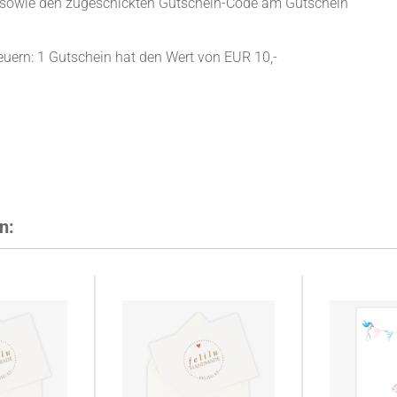
 sowie den zugeschickten Gutschein-Code am Gutschein
euern: 1 Gutschein hat den Wert von EUR 10,-
n: